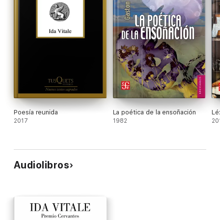
Poesía reunida
La poética de la ensoñación
Lé
2017
1982
20
Audiolibros