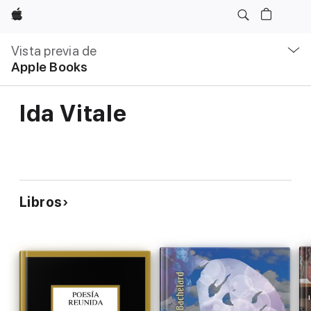
Apple
Navegación
local
Vista previa de
-
Apple Books
Abrir
menú
Ida Vitale
Libros