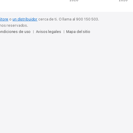
cabeza? [Why Can't
2026
[What I
2026
You Get Them out of
Aspect
Your Head?]
(Unabri
(Unabridged)
Store
o
un distribuidor
cerca de ti.
O llama al 900 150 503.
chos reservados.
ndiciones de uso
Avisos legales
Mapa del sitio