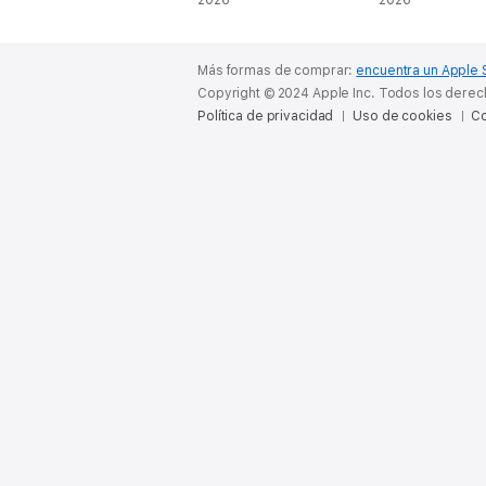
pareja [Ideas to
2026
(Unabridged)
2026
Improve Our
Relationship]
(Unabridged)
Más formas de comprar:
encuentra un Apple 
Copyright © 2024 Apple Inc. Todos los dere
Política de privacidad
Uso de cookies
Co