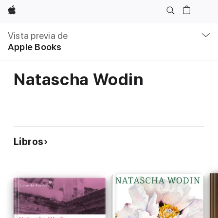
Apple
Navegación
local
Vista previa de
-
Apple Books
Abrir
menú
Natascha Wodin
Libros