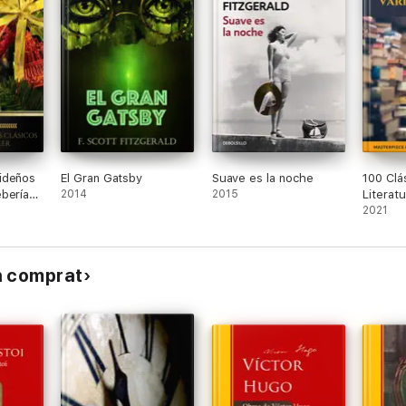
ideños
El Gran Gatsby
Suave es la noche
100 Clá
berías
2014
2015
Literatu
eer
2021
n comprat