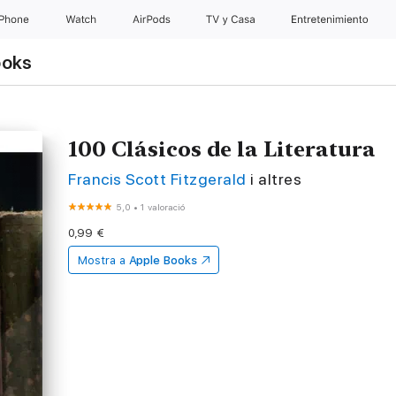
iPhone
Watch
AirPods
TV y Casa
Entretenimiento
ooks
100 Clásicos de la Literatura
Francis Scott Fitzgerald
i altres
5,0
•
1 valoració
0,99 €
Mostra a
Apple Books