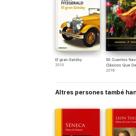
El gran Gatsby
50 Cuentos Nav
2015
Clásicos Que De
Leer (Golden D
2018
Classics)
Altres persones també ha