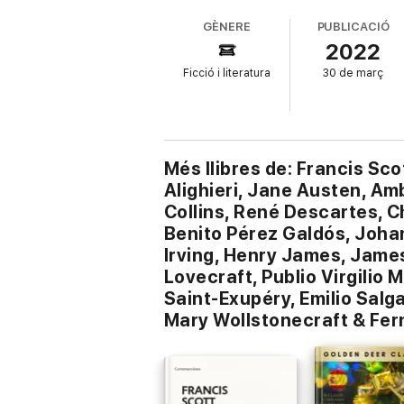
Jinetes del Apocalipsis I por Vicente Blas
GÈNERE
PUBLICACIÓ
JeromeLa Metamorfosis por Franz KafkaCart
2022
LarraLa Quimera del Oro por Jack LondonR
Que el Viento se Llevó por Margaret Mitche
Ficció i literatura
30 de març
Allan PoeLa Divina Comedia por Dante Alighi
Decamerón por Giovanni BoccaccioAgnes Gr
CooperNoches Blancas por Fedor Mikhaïlovi
Mosqueteros por Alexandre DumasCanción d
por Sigmund FreudBailén por Benito Pérez G
Wolfgang von GoetheLOS MISERABLES por 
Més llibres de: Francis Sco
Y MUCHOS MÁS.
Alighieri, Jane Austen, Amb
Collins, René Descartes, C
Benito Pérez Galdós, Joha
Irving, Henry James, James
Lovecraft, Publio Virgilio 
Saint-Exupéry, Emilio Salga
Mary Wollstonecraft & Fer