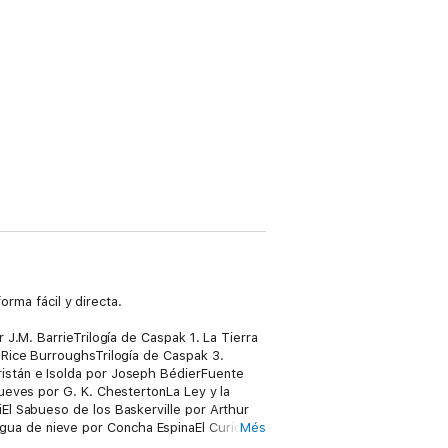
orma fácil y directa.
J.M. BarrieTrilogía de Caspak 1. La Tierra
 Rice BurroughsTrilogía de Caspak 3.
istán e Isolda por Joseph BédierFuente
ueves por G. K. ChestertonLa Ley y la
El Sabueso de los Baskerville por Arthur
ua de nieve por Concha EspinaEl Curioso
Més
nándezLa Odisea por HomeroLos Cuatro