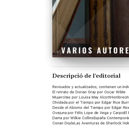
Descripció de l’editorial
Revisados y actualizados, contienen un índic
El retrato de Dorian Gray por Oscar Wilde
Mujercitas por Louisa May AlcottHombrecito
Olvidada por el Tiempo por Edgar Rice Bur
Desde el Abismo del Tiempo por Edgar Ric
Ovejuna por Félix Lope de Vega y CarpioEl
Dama por Wilkie CollinsEspaña Contemporán
Conan DoyleLas Aventuras de Sherlock Hol
Caso de Benjamin Button por Francis Scott