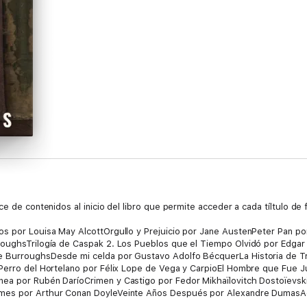
e de contenidos al inicio del libro que permite acceder a cada tíltulo de f
s por Louisa May AlcottOrgullo y Prejuicio por Jane AustenPeter Pan por 
roughsTrilogía de Caspak 2. Los Pueblos que el Tiempo Olvidó por Edgar
e BurroughsDesde mi celda por Gustavo Adolfo BécquerLa Historia de Tr
 Perro del Hortelano por Félix Lope de Vega y CarpioEl Hombre que Fue J
ea por Rubén DaríoCrimen y Castigo por Fedor Mikhaïlovitch Dostoïevski
mes por Arthur Conan DoyleVeinte Años Después por Alexandre DumasAg
 FitzgeraldEl Profeta por Kahlil GibranAntología Poética por Miguel Her