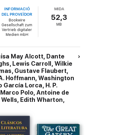
Tres Hombres en una Barca por Jerome K.
INFORMACIÓ
MIDA
 Casarse Pronto y Mal por Mariano José de
DEL PROVEÏDOR
52,3
os de la Mesa Redonda por Thomas MaloryLo
Bookwire
La Caída de la Casa de Usher por Edgar
MB
Gesellschaft zum
lores del Mal por Charles BaudelaireEl
Vertrieb digitaler
 Último Mohicano por James Fenimore
Medien mbH
los Cuatro por Arthur Conan DoyleLos Tres
sicología de las Masas y Análisis del Yo
olfgang Goethe.Fausto Parte II por Johann
uisa May Alcott, Dante
hs, Lewis Carroll, Wilkie
umas, Gustave Flaubert,
 A. Hoffmann, Washington
García Lorca, H. P.
, Marco Polo, Antoine de
. Wells, Edith Wharton,