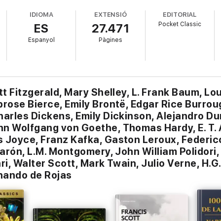
co IbáñezLos Cuatro Jinetes del Apocalipsis II por Vicente Blasco Ibáñez
IDIOMA
EXTENSIÓ
EDITORIAL
as a Milena por Franz KafkaIdeario Español por Mariano José de LarraEl
Pocket Classic
ES
27.471
omancero Gitano por Federico García LorcaEl Rey Arturo y los Caballer
llEl Avaro por MolièreLolita por Vladimir NabokovLa República por Platón
Espanyol
Pàgines
eriMetafísica por AristótelesSentido y Sensibiildad por Jane AustenLas F
ey (Español) por Anne BrontëLas Aventuras de Pinocho por C. CollodiEl
tch DostoïevskiEstudio en Escarlata por Arthur Conan DoyleEl Signo de 
el Pirata por José de EsproncedaMadame Bovary I por Gustave FlaubertP
aldósEl Jardín del Profeta por Kahlil GibranFausto Parte I por Johann W
Victor Hugo
tt Fitzgerald, Mary Shelley, L. Frank Baum, Lo
rose Bierce, Emily Brontë, Edgar Rice Burroug
harles Dickens, Emily Dickinson, Alejandro D
nn Wolfgang von Goethe, Thomas Hardy, E. T.
 Joyce, Franz Kafka, Gaston Leroux, Federico 
Marón, L.M. Montgomery, John William Polidori
ri, Walter Scott, Mark Twain, Julio Verne, H.G
nando de Rojas