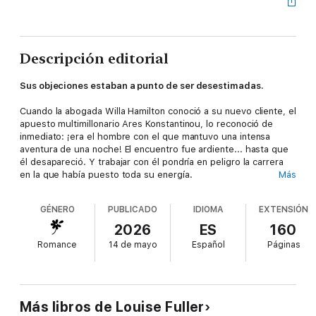
Descripción editorial
Sus objeciones estaban a punto de ser desestimadas.
Cuando la abogada Willa Hamilton conoció a su nuevo cliente, el
apuesto multimillonario Ares Konstantinou, lo reconoció de
inmediato: ¡era el hombre con el que mantuvo una intensa
aventura de una noche! El encuentro fue ardiente... hasta que
él desapareció. Y trabajar con él pondría en peligro la carrera
en la que había puesto toda su energía.
Más
Ares estaba acostumbrado a llevar el control de modo
GÉNERO
PUBLICADO
IDIOMA
EXTENSIÓN
incuestionable y en cuanto se dio cuenta del modo en que le
atraía Willa, le pidió que trasladase el despacho a su isla
2026
ES
160
griega. Pero al descubrir que estaba embarazada, ¿acabarían el
Romance
14 de mayo
Español
Páginas
deber y el deseo por derribar las barreras que había levantado
a raíz de una traición?
Más libros de Louise Fuller