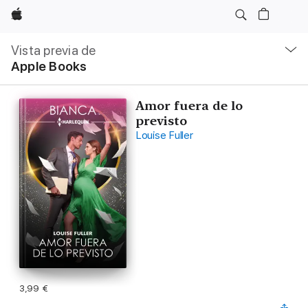
Apple
Navegación
local
Vista previa de
-
Apple Books
Abrir
menú
Amor fuera de lo
previsto
Louise Fuller
3,99 €