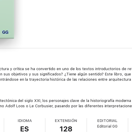
ura y crítica se ha convertido en uno de los textos introductorios de refe
on sus objetivos y sus significados? ¿Tiene algún sentido? Este libro, que
rándose en la trayectoria histórica de las relaciones entre arquitectura y
itectónica del siglo XXI, los personajes clave de la historiografía modern
o Adolf Loos o Le Corbusier, pasando por las diferentes interpretaciones
uralismo, como Aldo Rossi, Manfredo Tafuri, Colin Rowe y Marina Waisman,
r Eisenman, Rem Koolhaas o Micha Bandini, esta breve guía básica presen
IDIOMA
EXTENSIÓN
EDITORIAL
Editorial GG
ES
128
omprender