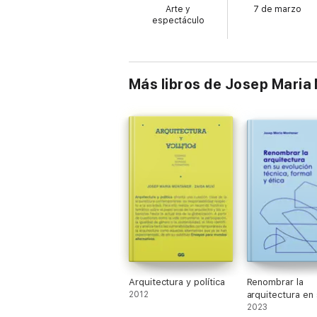
Arte y
7 de marzo
las claves historiográficas de la arquitectu
espectáculo
los orígenes hasta la actualidad.
Más libros de Josep Maria
Arquitectura y política
Renombrar la
2012
arquitectura en
evolución técnic
2023