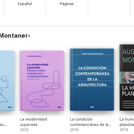
Español
Páginas
ra desde
 Montaner
La modernidad
La condición
La hum
 su
superada
contemporánea de la
planetar
a,
2022
arquitectura
2015
2019