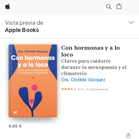
Apple
Navegación
local
Vista previa de
-
Apple Books
Abrir
menú
Con hormonas y a lo
loco
Claves para cuidarte
durante la menopausia y el
climaterio
Dra. Clotilde Vázquez
3,5
•
11 valoraciones
8,99 €