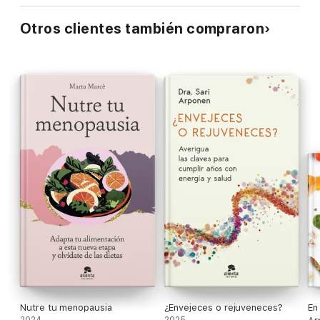
climaterio, analizando los componentes hormonales,
psicológicos, sociales y de salud. Y lo hace con una
Otros clientes también compraron
aproximación tierna, una visión amplia, pero además desde el
rigor científico más exigente.
Nutre tu menopausia
¿Envejeces o rejuveneces?
En