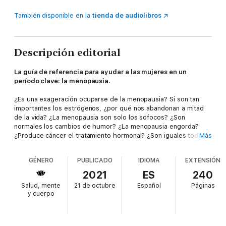
También disponible en la
tienda de audiolibros
Descripción editorial
La guía de referencia para ayudar a las mujeres en un
período clave: la menopausia.
¿Es una exageración ocuparse de la menopausia? Si son tan
importantes los estrógenos, ¿por qué nos abandonan a mitad
de la vida? ¿La menopausia son solo los sofocos? ¿Son
normales los cambios de humor? ¿La menopausia engorda?
¿Produce cáncer el tratamiento hormonal? ¿Son iguales todas
Más
las menopausias?
GÉNERO
PUBLICADO
IDIOMA
EXTENSIÓN
La menopausia afecta al 100% de las mujeres. Sin embargo, el
sufrimiento de muchas mujeres durante este periodo de la vida
2021
ES
240
se mira a veces con incomprensión y desatención.
Salud, mente
21 de octubre
Español
Páginas
y cuerpo
A través de relatos humanos, interesantes, divertidos y
emocionantes, la doctora Clotilde Vázquez, considerada la
mejor endocrina de España, nos adentra en la complejidad del