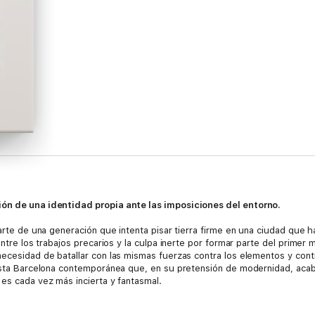
ión de una identidad propia ante las imposiciones del entorno.
parte de una generación que intenta pisar tierra firme en una ciudad que
 entre los trabajos precarios y la culpa inerte por formar parte del prime
ecesidad de batallar con las mismas fuerzas contra los elementos y contr
 esta Barcelona contemporánea que, en su pretensión de modernidad, acab
 es cada vez más incierta y fantasmal.
páginas de Consumir preferentemente rebosan un humor cáustico que funci