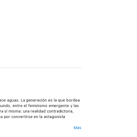
 hace aguas. La generación es la que bordea
r mundo, entre el feminismo emergente y las
a sí misma: una realidad contradictoria,
a por convertirse en la antagonista
Más
ona como sátira y como látigo, con una