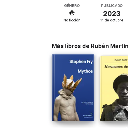
propuesta lingüística arriesgada al servici
GÉNERO
PUBLICADO
2023
Andrea Genovart debuta con esta novela qu
sociedad que nos supera pero, sobre todo, 
No ficción
11 de octubre
Más libros de Rubén Martí