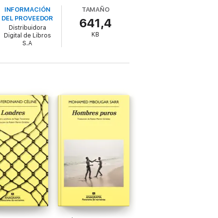
INFORMACIÓN
TAMAÑO
DEL PROVEEDOR
641,4
 con una mirada llena de rabia contra una
Distribuidora
KB
Digital de Libros
S.A