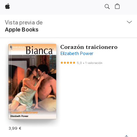
Apple
Navegación
local
Vista previa de
-
Apple Books
Abrir
menú
Corazón traicionero
Elizabeth Power
5,0
•
1 valoración
3,99 €