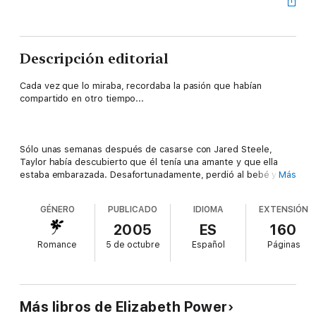
Descripción editorial
Cada vez que lo miraba, recordaba la pasión que habían
compartido en otro tiempo...
Sólo unas semanas después de casarse con Jared Steele,
Taylor había descubierto que él tenía una amante y que ella
estaba embarazada. Desafortunadamente, perdió al bebé y a
Más
su marido...
Pero ahora Jared había regresado... y exigía volver con ella. De
GÉNERO
PUBLICADO
IDIOMA
EXTENSIÓN
hecho, no le concedería el divorcio a menos que hiciera lo que
le pedía. Aunque Taylor jamás podría olvidar el dolor que la
2005
ES
160
había obligado a separarse de Jared, sabía que no podría
Romance
5 de octubre
Español
Páginas
resistirse mucho tiempo a la atracción que sentía hacia él.
Más libros de Elizabeth Power