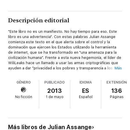
Descripción editorial
"Este libro no es un manifiesto. No hay tiempo para eso. Este
libro es una advertencia". Con estas palabras Julian Assange
comienza este texto en el que alerta sobre el control y la
dominación que ejercen los Estados utilizando la herramienta
de internet, que se ha transformado en "una amenaza para la
civilización humana". Frente a esta nueva hegemonía, el líder de
WiliLeaks hace un llamado a usar las armas criptográficas que
ayuden a dar "privacidad a los pobres y transparencia a los
Más
poderosos". Un libro imprescindible para entender el presente y
el futuro del mundo.
GÉNERO
PUBLICADO
IDIOMA
EXTENSIÓN
2013
ES
136
No ficción
1 de mayo
Español
Páginas
"La batalla por la libertad de internet es la más importante de la
primera mitad del siglo XXI. Al parecer, Latinoamérica será el
centro y no la periferia de esa batalla".
Antonio Martínez Velázquez, Gatopardo
Más libros de Julian Assange