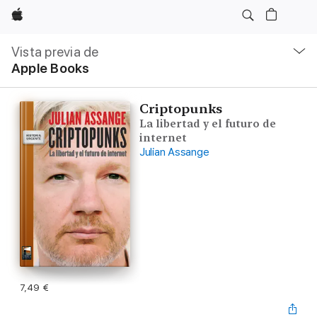
Apple
Navegación
local
Vista previa de
-
Apple Books
Abrir
menú
Criptopunks
La libertad y el futuro de
internet
Julian Assange
7,49 €