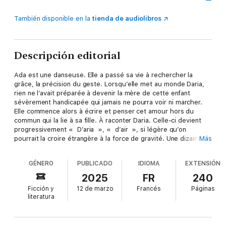
También disponible en la
tienda de audiolibros
Descripción editorial
Ada est une danseuse. Elle a passé sa vie à rechercher la
grâce, la précision du geste. Lorsqu’elle met au monde Daria,
rien ne l’avait préparée à devenir la mère de cette enfant
sévèrement handicapée qui jamais ne pourra voir ni marcher.
Elle commence alors à écrire et penser cet amour hors du
commun qui la lie à sa fille. À raconter Daria. Celle-ci devient
progressivement « D’aria », « d’air », si légère qu’on
pourrait la croire étrangère à la force de gravité. Une dizaine
Más
d’années plus tard, Ada découvre qu’elle-même est malade.
Qu’elle ne survivra peut-être pas à sa fille. Et tandis qu’elle doit
GÉNERO
PUBLICADO
IDIOMA
EXTENSIÓN
se soigner, que les maux de l’une deviennent les maux de
l’autre, le corps se fait là encore, dans un ultime mouvement,
2025
FR
240
lieu de transmission et de reconnaissance entre mère et fille…
Ficción y
12 de marzo
Francés
Páginas
Bouleversante adresse à son enfant, Daria est un texte d’une
literatura
beauté, d’une précision et d’une puissance inouïes. Publié par
une petite maison indépendante en Italie, le livre a d’abord
conquis les lecteurs avant d’être acclamé par la critique et