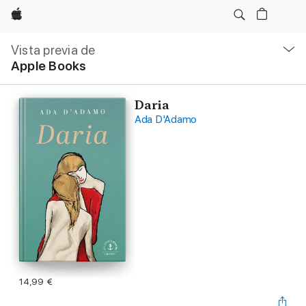
Apple
Navegación
local
Vista previa de
-
Apple Books
Abrir
menú
Daria
Ada D'Adamo
14,99 €