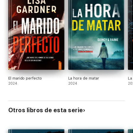
El marido perfecto
La hora de matar
La
2024
2024
20
Otros libros de esta serie