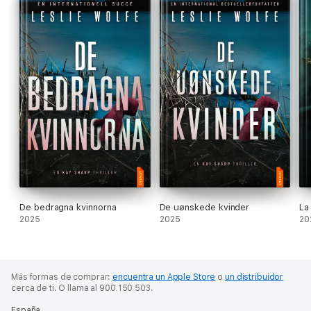
De bedragna kvinnorna
De uønskede kvinder
La
2025
2025
20
Más formas de comprar:
encuentra un Apple Store
o
un distribuidor
cerca de ti.
O llama al 900 150 503.
España