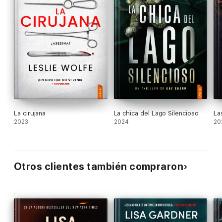
Star Crossed Reviews
«
Disfruto mucho con esta serie
… Historias excelentes de una
escritora excepcional. Le doy cinco estrellas».
B de Bookreview
La cirujana
La chica del Lago Silencioso
La
2023
2024
20
Otros clientes también compraron