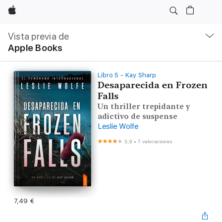
Apple
Navegación
local
Vista previa de
-
Apple Books
Abrir
menú
Libro 5 - Kay Sharp
Desaparecida en Frozen
Falls
Un thriller trepidante y
adictivo de suspense
Leslie Wolfe
3,9
•
7 valoraciones
7,49 €