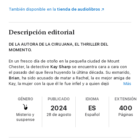
También disponible en la
tienda de audiolibros
Descripción editorial
DE LA AUTORA DE LA CIRUJANA, EL THRILLER DEL
MOMENTO.
En un fresco día de otoño en la pequeña ciudad de Mount
Chester, la detective
Kay Sharp
se encuentra cara a cara con
el pasado del que lleva huyendo la última década. Su exmarido,
Brian
, ha sido acusado de matar a Rachel, la ex mejor amiga de
Kay, la mujer con la que él le fue infiel y a quien dejó
Más
embarazada.
GÉNERO
PUBLICADO
IDIOMA
EXTENSIÓN
Dos días antes, Kay recibió un mensaje suplicante de
Rachel
:
«Espero que me perdones. Sé que no tengo derecho, pero te
2024
ES
400
necesito». Cuando Kay le devolvió la llamada, ya era demasiado
Misterio y
28 de agosto
Español
Páginas
tarde:
Rachel estaba muerta
. ¿Podría Brian ser el asesino?
suspense
Verlo despierta en Kay un torrente de recuerdos dolorosos.
Aun así, está dispuesta a arriesgar su carrera para demostrar
su inocencia, enfrentándose a la presión de su propio equipo,