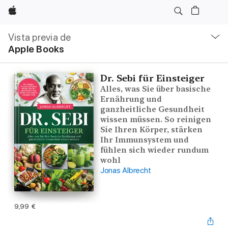
Apple
Navegación
local
Vista previa de
-
Apple Books
Abrir
menú
Dr. Sebi für Einsteiger
Alles, was Sie über basische
Ernährung und
ganzheitliche Gesundheit
wissen müssen. So reinigen
Sie Ihren Körper, stärken
Ihr Immunsystem und
fühlen sich wieder rundum
wohl
Jonas Albrecht
9,99 €