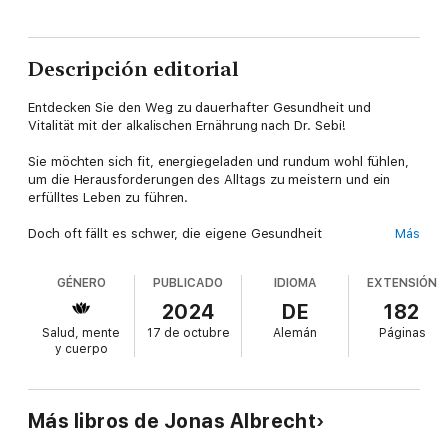
Descripción editorial
Entdecken Sie den Weg zu dauerhafter Gesundheit und
Vitalität mit der alkalischen Ernährung nach Dr. Sebi!
Sie möchten sich fit, energiegeladen und rundum wohl fühlen,
um die Herausforderungen des Alltags zu meistern und ein
erfülltes Leben zu führen.
Doch oft fällt es schwer, die eigene Gesundheit
Más
aufrechtzuerhalten und dem Körper das zu geben, was er
wirklich braucht.
GÉNERO
PUBLICADO
IDIOMA
EXTENSIÓN
Vielleicht kennen Sie das:
2024
DE
182
• Sie fühlen sich müde und ausgelaugt, obwohl Sie
Salud, mente
17 de octubre
Alemán
Páginas
ausreichend schlafen.
y cuerpo
• Sie leiden unter Verdauungsproblemen wie Blähungen oder
Verstopfung.
• Chronische Erkrankungen wie Diabetes, Bluthochdruck oder
Übergewicht machen Ihnen zu schaffen.
Más libros de Jonas Albrecht
• Sie haben das Gefühl, dass Ihre Ernährung nicht optimal ist,