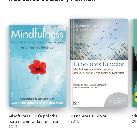
Mindfulness. Guía práctica
Tú no eres tu dolor
Mi
para encontrar la paz en un
2016
20
mundo frenético
2013