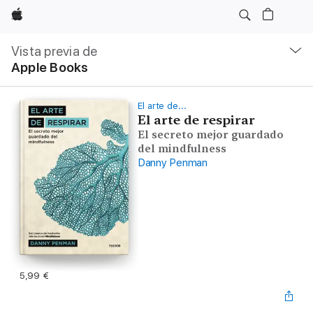
Apple
Navegación
local
Vista previa de
-
Apple Books
Abrir
menú
El arte de...
El arte de respirar
El secreto mejor guardado
del mindfulness
Danny Penman
5,99 €