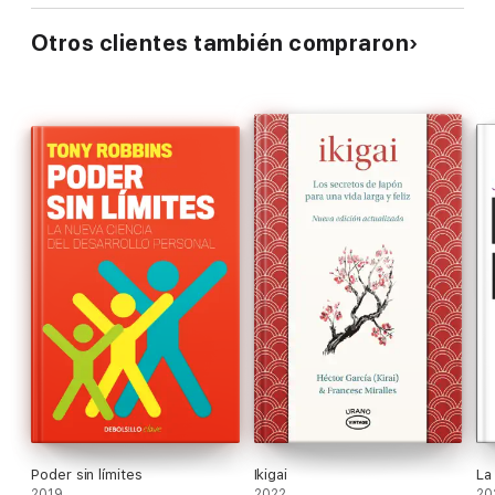
Otros clientes también compraron
Poder sin límites
Ikigai
La
2019
2022
20