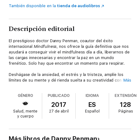
También disponible en la
tienda de audiolibros
Descripción editorial
El prestigioso doctor Danny Penman, coautor del éxito
internacional
Mindfulness
, nos ofrece la guía definitiva que nos
ayudará a conseguir vivir el mindfulness día a día, liberarnos de
las cargas innecesarias y encontrar la paz en un mundo
frenético. Solo hay que encontrar un momento para respirar.
Deshágase de la ansiedad, el estrés y la tristeza, amplíe los
límites de su mente y dé rienda suelta a su creatividad con
Más
unos sencillos ejercicios. Lo único que necesitará es una silla,
su cuerpo, algo de aire y su mente. Eso es todo. Con cada
GÉNERO
PUBLICADO
IDIOMA
EXTENSIÓN
pequeño momento mindfulness descubrirá una versión más
feliz y sosegada de sí mismo.
2017
ES
128
Salud, mente
27 de abril
Español
Páginas
¿Los efectos secundarios? Sonreirá más. Se preocupará
y cuerpo
menos. Vivir será un placer.
Más libros de Danny Penman