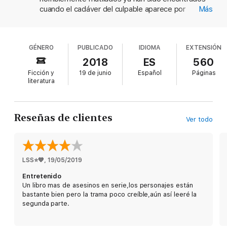
inicia así una frenética carrera contrarreloj para averiguar dónde
cuando el cadáver del culpable aparece por
Más
se encuentra encerrada la próxima víctima.
sorpresa. El detective de la Policía de Chicago,
Sam Porter, sabe que la pesadilla no ha terminado
cuando descubre que una cuarta víctima podría
GÉNERO
PUBLICADO
IDIOMA
EXTENSIÓN
seguir con vida. Escrito con un estilo fluido, este
intenso thriller nos sumerge en la oscura mente del
2018
ES
560
asesino.
El Cuarto Mono
es un libro que te
Ficción y
19 de junio
Español
Páginas
atrapará hasta la última página.
literatura
Reseñas de clientes
Ver todo
LSS⭐️💙
, 
19/05/2019
Entretenido
Un libro mas de asesinos en serie,los personajes están
bastante bien pero la trama poco creíble,aún así leeré la
segunda parte.