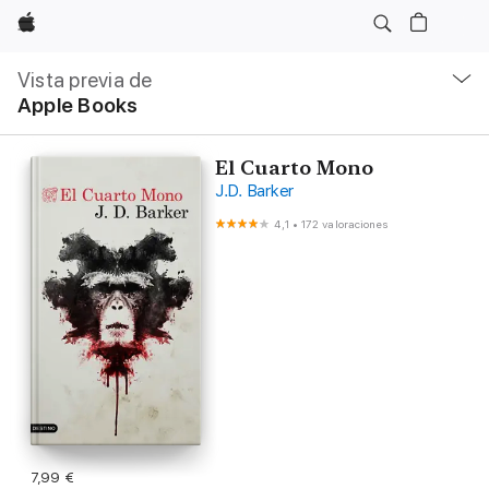
Apple
Navegación
local
Vista previa de
-
Apple Books
Abrir
menú
El Cuarto Mono
J.D. Barker
4,1
•
172 valoraciones
7,99 €