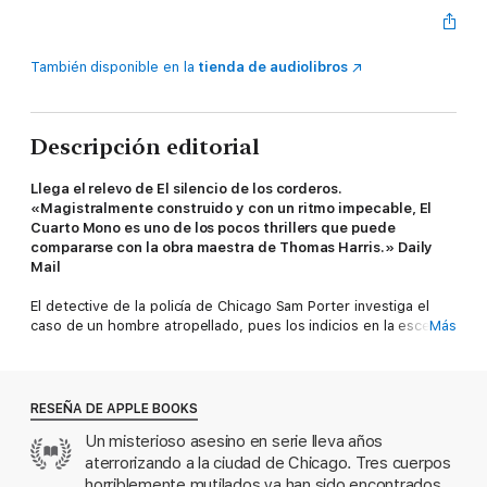
También disponible en la
tienda de audiolibros
Descripción editorial
Llega el relevo de El silencio de los corderos.
«Magistralmente construido y con un ritmo impecable, El
Cuarto Mono es uno de los pocos thrillers que puede
compararse con la obra maestra de Thomas Harris.» Daily
Mail
El detective de la policía de Chicago Sam Porter investiga el
caso de un hombre atropellado, pues los indicios en la escena
Más
del crimen apuntan a que se trata de El Cuarto Mono, un
asesino en serie que ha estado aterrorizando la ciudad. Su
modus operandi consistía en enviar tres cajas blancas a los
padres de las víctimas que secuestra y mata: una primera con
RESEÑA DE APPLE BOOKS
una oreja, una segunda con los dos ojos, y otra con la lengua; y
Un misterioso asesino en serie lleva años
finalmente dejar abandonado el cuerpo sin vida en algún lugar.
aterrorizando a la ciudad de Chicago. Tres cuerpos
El hombre atropellado llevaba una de esas cajas blancas. Se
horriblemente mutilados ya han sido encontrados