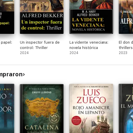
 papel:
Un inspector fuera de
La vidente veneciana:
El don d
control: Thriller
novela histórica
thrille
2024
2024
paquet
2023
ompraron