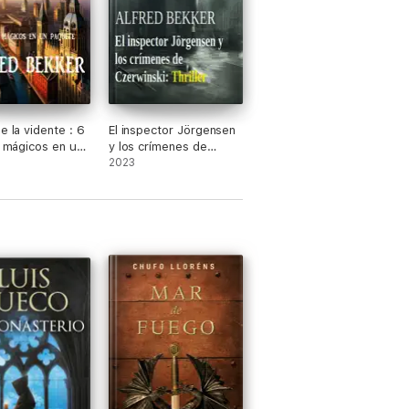
e la vidente : 6
El inspector Jörgensen
rs mágicos en un
y los crímenes de
e
Czerwinski: Thriller
2023