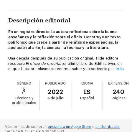
Descripción editorial
En un registro directo, la autora reflexiona sobre la buena
enseñanza y la reflexión sobre el oficio. Construye un texto
polifónico que crece a partir de relatos de experiencias, la
apelación al arte, la ciencia, la técnica y la literatura.
Una década después de su publicación original, Tilde editora
recupera
El oficio de enseñar
,
el último libro de Edith Litwin, en
el que la autora plasma su enorme saber y experiencia para
Más
pensar el oficio, alertando sobre su complejidad y sus desafíos.
En un registro directo, apela al cuidado de las infancias y a la
GÉNERO
PUBLICADO
IDIOMA
EXTENSIÓN
buena enseñanza, la que inicia siempre con la pregunta sobre lo
relevante y lo que no lo es. El teatro, el cine, las exposiciones
2022
ES
240
de arte, la música, son todas oportunidades para enriquecer el
Técnicos y
5 de julio
Español
Páginas
saber práctico, rico en conceptualizaciones pedagógicas y
profesionales
didácticas. Litwin expone en este trabajo una manera de pensar
la enseñanza. Tal vez allí resida su vigencia.
Más formas de comprar:
encuentra un Apple Store
o
un distribuidor
cerca de ti.
O llama al 900 150 503.