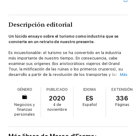
Descripción editorial
Un lúcido ensayo sobre el turismo como industria que se
convierte en un retrato de nuestro presente.
Es incuestionable: el turismo se ha convertido en la industria
más importante de nuestro tiempo. En consecuencia, cabe
examinar sus orígenes (los aristocráticos viajeros del Grand
Tour, la mitificación de las ruinas o los primeros cruceros), su
desarrollo a partir de la revolución de los transportes y las
Más
comunicaciones (con la mercantilización y masificación
consiguientes) y de la diversificación actual en distintas clases
GÉNERO
PUBLICADO
IDIOMA
EXTENSIÓN
de turismo, al margen del tradicional (deportivo, sexual, de
negocios, gastronómico, etc.), hasta llegar a plantear el posible
2020
ES
336
fin de esta edad del turismo en que vivimos debido a
Negocios y
4 de
Español
Páginas
transformaciones económicas o culturales. Precisamente, la
finanzas
noviembre
pandemia de covid-19 ha venido a demostrar hasta qué punto
personales
nuestro mundo depende de una industria cuyo colapso puede
llevarnos a una crisis económica sin precedentes.
Pero este ensayo va más allá del estudio histórico para