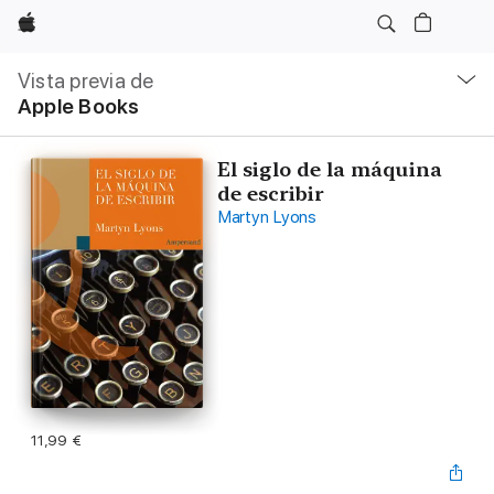
Apple
Navegación
local
Vista previa de
-
Apple Books
Abrir
menú
El siglo de la máquina
de escribir
Martyn Lyons
11,99 €