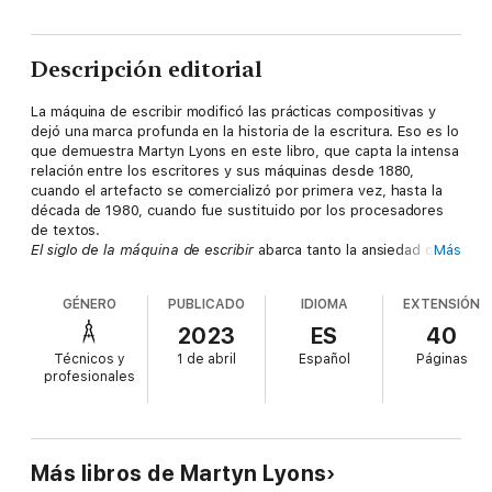
Descripción editorial
La máquina de escribir modificó las prácticas compositivas y
dejó una marca profunda en la historia de la escritura. Eso es lo
que demuestra Martyn Lyons en este libro, que capta la intensa
relación entre los escritores y sus máquinas desde 1880,
cuando el artefacto se comercializó por primera vez, hasta la
década de 1980, cuando fue sustituido por los procesadores
de textos.
El siglo de la máquina de escribir
abarca tanto la ansiedad que
Más
experimentaban los escritores como el vínculo emocional que
sentían al aproximarse al teclado, y además examina de qué
GÉNERO
PUBLICADO
IDIOMA
EXTENSIÓN
manera figuras tan relevantes como Mark Twain, Henry James,
Jack Kerouac, Agatha Christie, Georges Simenon y Erle Stanley
2023
ES
40
Gardner usaron la nueva tecnología para combinarla con otros
Técnicos y
1 de abril
Español
Páginas
medios de escritura, incluidos el dictado y los borradores
profesionales
hechos a mano.
Convertida hoy en pieza de colección, Lyons presenta un
estudio fascinante que atraviesa la sociedad, el arte y la
industria del libro, y demuestra hasta qué punto la máquina
de escribir se constituyó como un agente de cambio
Más libros de Martyn Lyons
fundamental en la historia de la cultura escrita
.