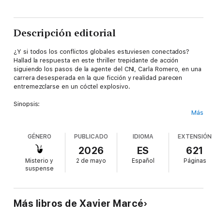
Descripción editorial
¿Y si todos los conflictos globales estuviesen conectados?
Hallad la respuesta en este thriller trepidante de acción
siguiendo los pasos de la agente del CNI, Carla Romero, en una
carrera desesperada en la que ficción y realidad parecen
entremezclarse en un cóctel explosivo.
Sinopsis:
Más
"En un mundo al borde del colapso, la agente del CNI Carla
Romero se convierte en la única capaz de ver la telaraña que
GÉNERO
PUBLICADO
IDIOMA
EXTENSIÓN
nadie más percibe. Persiguiendo respuestas del pasado,
descubrirá una conspiración que trasciende fronteras,
2026
ES
621
gobiernos y lealtades. Una red invisible que no busca
Misterio y
2 de mayo
Español
Páginas
protegernos… sino esclavizarnos. Obligada a cuestionar todo lo
suspense
que creía, Carla emprenderá una carrera contra el tiempo
donde cada verdad es una nueva mentira. Porque algunos
secretos no se ocultan para proteger al mundo. Se ocultan para
controlarlo."
Más libros de Xavier Marcé