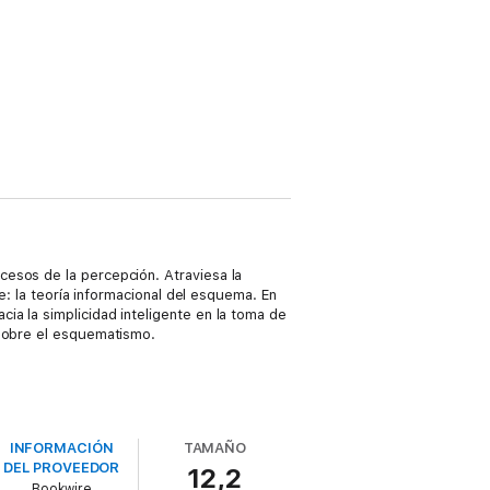
cesos de la percepción. Atraviesa la
e: la teoría informacional del esquema. En
a la simplicidad inteligente en la toma de
 sobre el esquematismo.
INFORMACIÓN
TAMAÑO
DEL PROVEEDOR
12,2
Bookwire