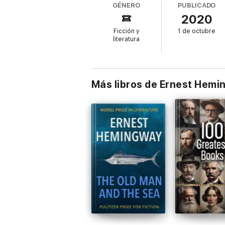
GÉNERO
PUBLICADO
«
Fiesta
marcó el comienzo de una era... En
2020
ya nada sería como antes.»
Ficción y
1 de octubre
Juan Villoro
literatura
Más libros de Ernest Hem