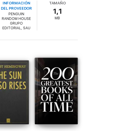
INFORMACIÓN
TAMAÑO
lo podía estar orgullosa de sus heridas. Y
DEL PROVEEDOR
1,1
PENGUIN
MB
RANDOM HOUSE
GRUPO
EDITORIAL, SAU