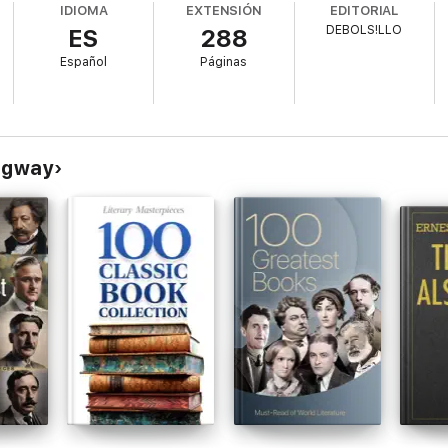
IDIOMA
EXTENSIÓN
EDITORIAL
 1926 Ernest Hemingway se convirtió en vocero de una generación que só
DEBOLS!LLO
ES
288
Español
Páginas
ingway