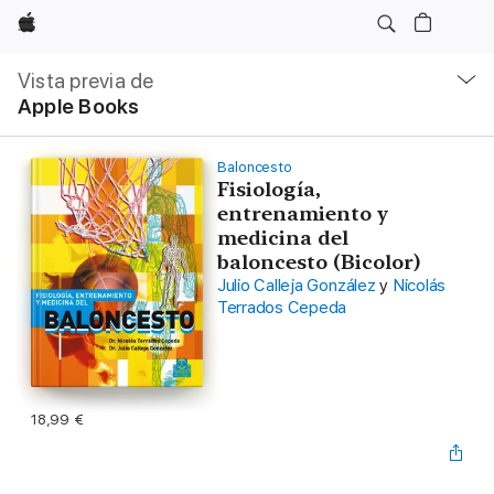
Apple
Navegación
local
Vista previa de
-
Apple Books
Abrir
menú
Baloncesto
Fisiología,
entrenamiento y
medicina del
baloncesto (Bicolor)
Julio Calleja González
y
Nicolás
Terrados Cepeda
18,99 €