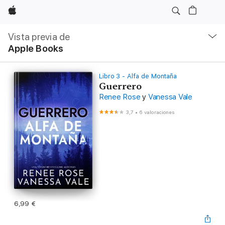
Apple
Navegación
local
Vista previa de
-
Apple Books
Abrir
menú
Libro 3 - Alfa de Montaña
Guerrero
Renee Rose
y
Vanessa Vale
3,7
•
6 valoraciones
6,99 €