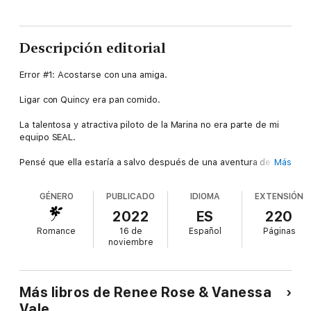
Descripción editorial
Error #1: Acostarse con una amiga.
Ligar con Quincy era pan comido.
La talentosa y atractiva piloto de la Marina no era parte de mi
equipo SEAL.
Pensé que ella estaría a salvo después de una aventura de una
Más
noche.
GÉNERO
PUBLICADO
IDIOMA
EXTENSIÓN
Error #2: Dejarla marcharse.
2022
ES
220
Romance
16 de
Español
Páginas
Cuando me di cuenta de que ella no era algo de una sola vez,
noviembre
ya era demasiado tarde.
Ahora ella pensaba que yo era un mujeriego. Bueno, ella sabía
que era un mujeriego.
Más libros de Renee Rose & Vanessa
Vale