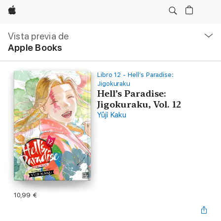
Apple
Navegación
local
Vista previa de
-
Apple Books
Abrir
menú
Libro 12 - Hell’s Paradise:
Jigokuraku
Hell’s Paradise:
Jigokuraku, Vol. 12
Yûji Kaku
10,99 €