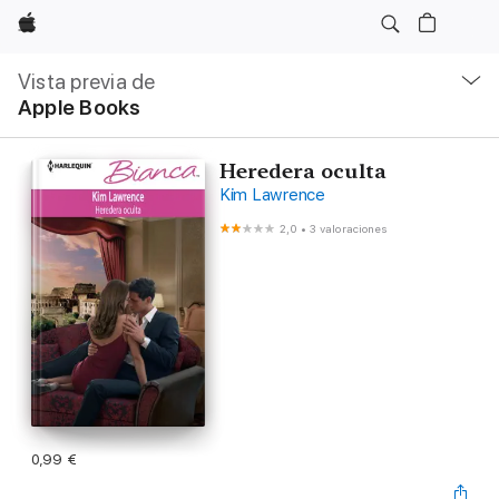
Apple
Navegación
local
Vista previa de
-
Apple Books
Abrir
menú
Heredera oculta
Kim Lawrence
2,0
•
3 valoraciones
0,99 €