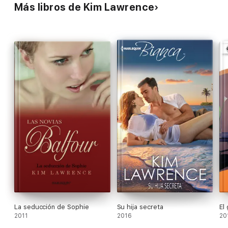
Más libros de Kim Lawrence
La seducción de Sophie
Su hija secreta
El
2011
2016
20