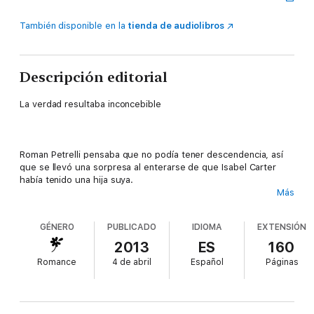
También disponible en la
tienda de audiolibros
Descripción editorial
La verdad resultaba inconcebible
Roman Petrelli pensaba que no podía tener descendencia, así
que se llevó una sorpresa al enterarse de que Isabel Carter
había tenido una hija suya.
Más
La única noche que Izzy pasó con Roman la dejó con algo más
que un tórrido recuerdo. Con su pequeña formó la familia que
GÉNERO
PUBLICADO
IDIOMA
EXTENSIÓN
siempre quiso tener.
2013
ES
160
Cuando Roman exigió formar parte de la vida de Lily, a Izzy le
Romance
4 de abril
Español
Páginas
aterró que pretendiera arrebatársela. Pero Roman no iba a
darse por vencido y usaría las armas que fueran necesarias
para lograr su objetivo.