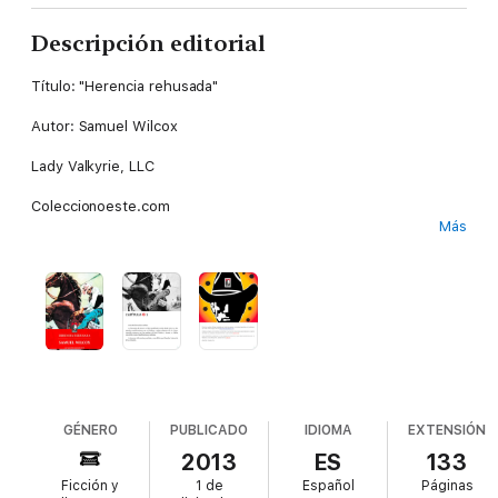
Descripción editorial
Título: "Herencia rehusada"
Autor: Samuel Wilcox
Lady Valkyrie, LLC
Coleccionoeste.com
Más
Ladyvalkyrie.com
La Colección Oeste de la Editorial Lady Valkyrie reúne las más
apasionantes y entretenidas novelas del género Western
además de muchos otros géneros literarios. Para disfrutar de
las últimas aventuras del Oeste de los mejores autores del
género Western en Español como JOHN MASTERSON, SAMUEL
WILCOX, J.J. MONTANA, ZANE GREY, MAX BRAND, REX
BEACH, y muchos otros, visite nuestra página web en
GÉNERO
PUBLICADO
IDIOMA
EXTENSIÓN
http://www.ladyvalkyrie.com.
2013
ES
133
Ficción y
1 de
Español
Páginas