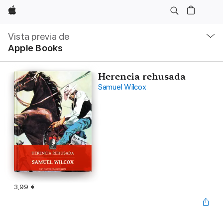
Apple
Navegación
local
Vista previa de
-
Apple Books
Abrir
menú
Herencia rehusada
Samuel Wilcox
3,99 €