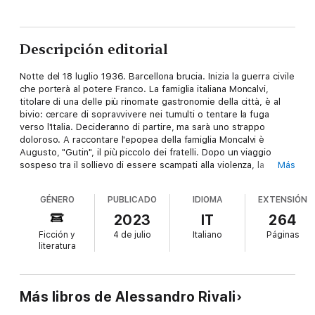
Descripción editorial
Notte del 18 luglio 1936. Barcellona brucia. Inizia la guerra civile
che porterà al potere Franco. La famiglia italiana Moncalvi,
titolare di una delle più rinomate gastronomie della città, è al
bivio: cercare di sopravvivere nei tumulti o tentare la fuga
verso l'Italia. Decideranno di partire, ma sarà uno strappo
doloroso. A raccontare l'epopea della famiglia Moncalvi è
Augusto, "Gutin", il più piccolo dei fratelli. Dopo un viaggio
sospeso tra il sollievo di essere scampati alla violenza, la
Más
disperazione per aver lasciato la propria casa e la speranza in
un nuovo avvenire, gli occhi sognanti del ragazzo vedranno le
GÉNERO
PUBLICADO
IDIOMA
EXTENSIÓN
meraviglie di Genova, la villa sulle colline di Gavi dove
ripareranno, l'incanto della vita nei boschi. Ed è qui che Gutin
2023
IT
264
rimane affascinato da uno zio avventuriero, grande conoscitore
Ficción y
4 de julio
Italiano
Páginas
di quelle storie di mare di cui la fantasia del ragazzo si nutre.
literatura
Ma Augusto resta affascinato anche da una ragazza dai riccioli
neri, Laura, con la quale inizia a trascorrere le sue giornate.
Quello che gli manca, però, è il coraggio di dichiararle il suo
amore.
Más libros de Alessandro Rivali