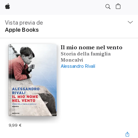
Apple
Navegación
local
Vista previa de
-
Apple Books
Abrir
menú
Il mio nome nel vento
Storia della famiglia
Moncalvi
Alessandro Rivali
9,99 €