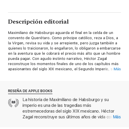
Descripción editorial
Maximiliano de Habsburgo aguarda el final en la celda de un
convento de Querétaro. Como príncipe católico, reza a Dios, a
la Virgen, revisa su vida y se arrepiente, pero juzga también a
quienes lo traicionaron, lo engañaron, lo obligaron a embarcarse
en la aventura que le cobrará el precio más alto que un hombre
pueda pagar. Con agudo instinto narrativo, Héctor Zagal
reconstruye los momentos finales de uno de los capítulos más
apasionantes del siglo XIX mexicano, el Segundo Imperio, sin
Más
prejuicios falsamente patrióticos sino, ante todo, con genuino
interés en la circunstancia personal y humana de aquellos
personajes marcados por la tragedia. En Imperio la ficción se
hilvana sobre la trama firme de la historia y el autor nos entrega
RESEÑA DE APPLE BOOKS
una magnífica novela que nos sumerje en un enigmático
La historia de Maximiliano de Habsburgo y su
episodio en que los mexicanos, al menos muchos de ellos,
imperio es una de las tragedias más
desconfiaron de su capacidad para conducir su propio país.
estremecedoras del siglo XIX mexicano. Héctor
Zagal reconstruye sus últimos años de vida con
Más
veracidad y sin renunciar a una sensibilidad
sobrecogedora en una novela que mezcla con