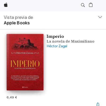
Apple
Navegación
local
Vista previa de
-
Apple Books
Abrir
menú
Imperio
La novela de Maximiliano
Héctor Zagal
6,49 €