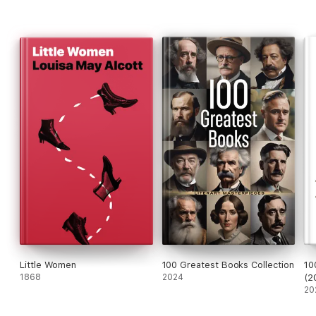
Little Women
100 Greatest Books Collection
10
1868
2024
(2
20