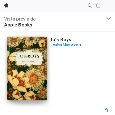
Apple
Navegación
local
Vista previa de
-
Apple Books
Abrir
menú
Jo's Boys
Louisa May Alcott