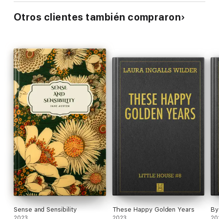
Otros clientes también compraron
Sense and Sensibility
These Happy Golden Years
By
2023
2023
20