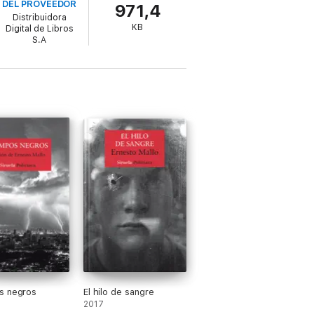
DEL PROVEEDOR
971,4
e, la misma que causó a muchos y que ahora
Distribuidora
KB
Digital de Libros
S.A
entro del mundo negro-criminal».
ímenes: la novela negra como crítica moral
s negros
El hilo de sangre
2017