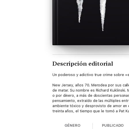
Descripción editorial
Un poderoso y adictivo true crime sobre «e
New Jersey, años 70. Merodea por sus call
de matar. Su nombre es Richard Kuklinski. 
o por dinero, a más de doscientas personas
pensamiento, extraído de las múltiples ent
ambiente tóxico y desprovisto de amor en el
treinta años, el tiempo que le tomó a Pat K
El error puede acontecerle hasta al más acab
GÉNERO
PUBLICADO
Kuklinski, en Trenton, la Prisión Estatal d