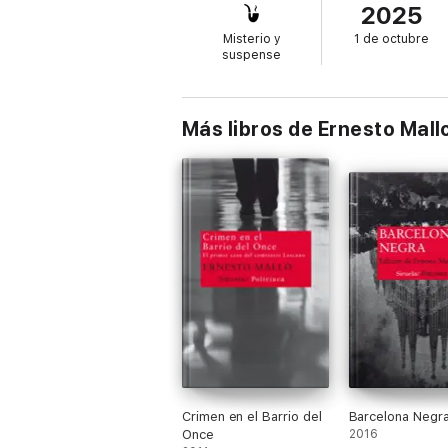
2025
solitaria del mundo. La rueda del tiempo h
es la suya.
Misterio y
1 de octubre
suspense
«El escritor Ernesto Mallo se ha convertid
Qué Leer
Más libros de Ernesto Mall
«Las novelas de Mallo pertenecen a ese cap
de una época».
Justo Navarro, Babelia
Crimen en el Barrio del
Barcelona Negr
Once
2016