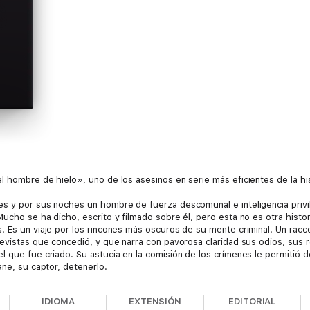
l hombre de hielo», uno de los asesinos en serie más eficientes de la his
es y por sus noches un hombre de fuerza descomunal e inteligencia priv
Mucho se ha dicho, escrito y filmado sobre él, pero esta no es otra histo
. Es un viaje por los rincones más oscuros de su mente criminal. Un rac
revistas que concedió, y que narra con pavorosa claridad sus odios, sus 
 que fue criado. Su astucia en la comisión de los crímenes le permitió de
ane, su captor, detenerlo.
ado de los genios y precipitarlo a un final trágico; aquel al cual se dirig
IDIOMA
EXTENSIÓN
EDITORIAL
e New Jersey, durante los veintitrés años siguientes, se convierte, según 