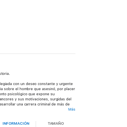
toria.
ilegiada con un deseo constante y urgente
ria sobre el hombre que asesinó, por placer
conto psicológico que expone su
rencores y sus motivaciones, surgidas del
sarrollar una carrera criminal de más de
Más
e, consciente pero incapaz de evitarlo.
INFORMACIÓN
TAMAÑO
sus propias palabras, en la persona más