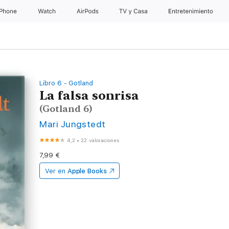
iPhone
Watch
AirPods
TV y Casa
Entretenimiento
Libro 6 - Gotland
La falsa sonrisa
(Gotland 6)
Mari Jungstedt
4,2
•
22 valoraciones
7,99 €
Ver en
Apple Books