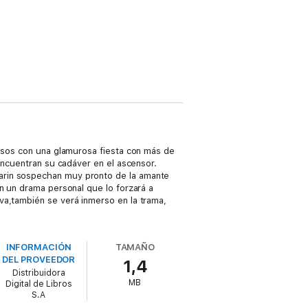
resos con una glamurosa fiesta con más de
 encuentran su cadáver en el ascensor.
arin sospechan muy pronto de la amante
n un drama personal que lo forzará a
va,también se verá inmerso en la trama,
INFORMACIÓN
TAMAÑO
DEL PROVEEDOR
1,4
Distribuidora
MB
Digital de Libros
S.A