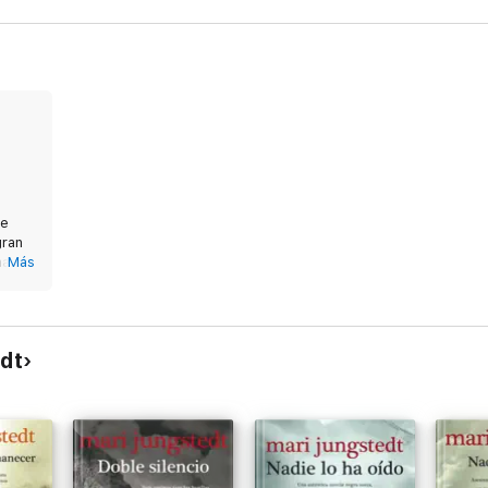
ce
gran
na
Más
tulo.
edt