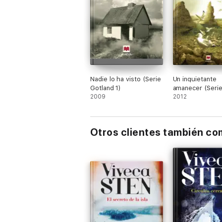
Nadie lo ha visto (Serie
Un inquietante
Gotland 1)
amanecer (Seri
2009
Gotland 5)
2012
Otros clientes también c