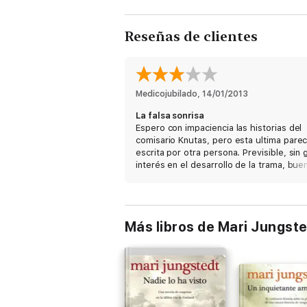
Reseñas de clientes
Medicojubilado
, 
14/01/2013
La falsa sonrisa
Espero con impaciencia las historias del
comisario Knutas, pero esta ultima pare
escrita por otra persona. Previsible, sin 
interés en el desarrollo de la trama, bue
descripción de los personajes con
motivaciones claras desde el primer capi
Me ha decepcionado un poco
Más libros de Mari Jungst