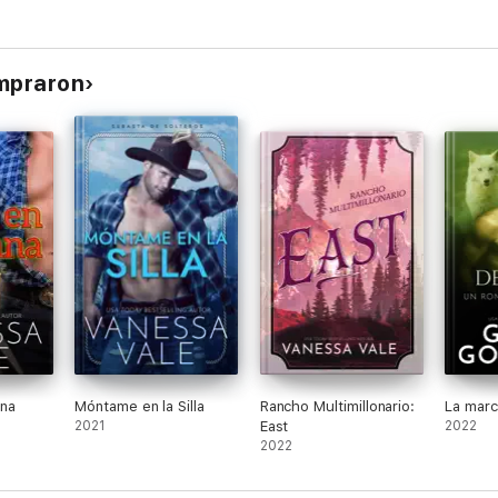
ompraron
na
Móntame en la Silla
Rancho Multimillonario:
La marc
2021
East
2022
2022