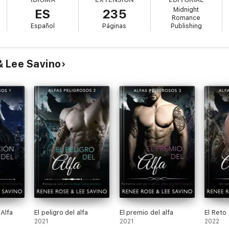
 no será una cita real.
Midnight
ES
235
Romance
itaciones separadas.
Español
Páginas
Publishing
reclamaré a la dulce humana para que sea mía...
& Lee Savino
 Alfa
El peligro del alfa
El premio del alfa
El Reto 
2021
2021
2022