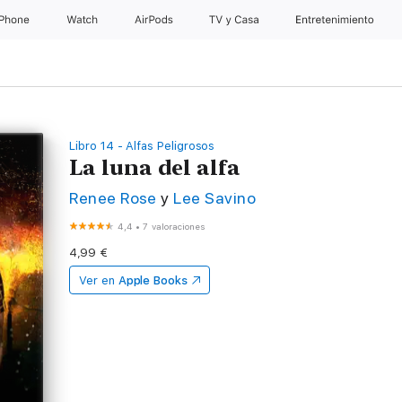
iPhone
Watch
AirPods
TV y Casa
Entretenimiento
Libro 14 - Alfas Peligrosos
La luna del alfa
Renee Rose
y
Lee Savino
4,4
•
7 valoraciones
4,99 €
Ver en
Apple Books