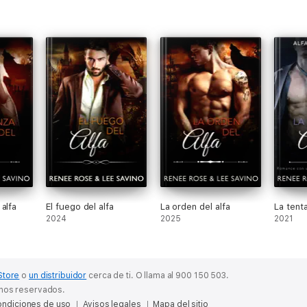
alfa
El fuego del alfa
La orden del alfa
La tenta
2024
2025
2021
Store
o
un distribuidor
cerca de ti.
O llama al 900 150 503.
chos reservados.
ndiciones de uso
Avisos legales
Mapa del sitio