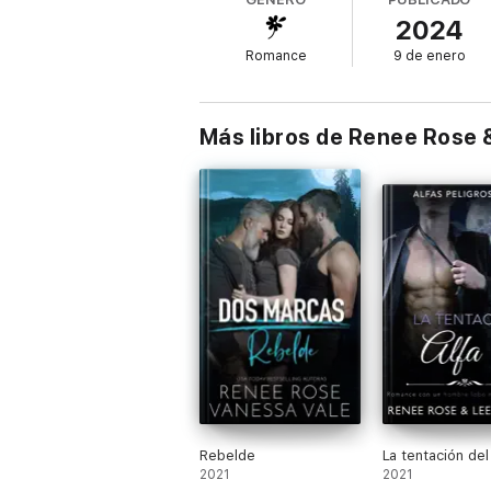
No estaré desobedeciendo una orden porque
2024
Será una misión agradable. Tendremos hab
Romance
9 de enero
Mantendré a mi lobo bajo control.
Y no importa cuánto quiera, no marcaré ni 
Más libros de Renee Rose 
Rebelde
La tentación del
2021
2021