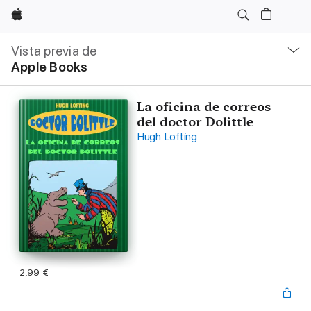
Apple
Navegación
local
Vista previa de
-
Apple Books
Abrir
menú
La oficina de correos
del doctor Dolittle
Hugh Lofting
2,99 €