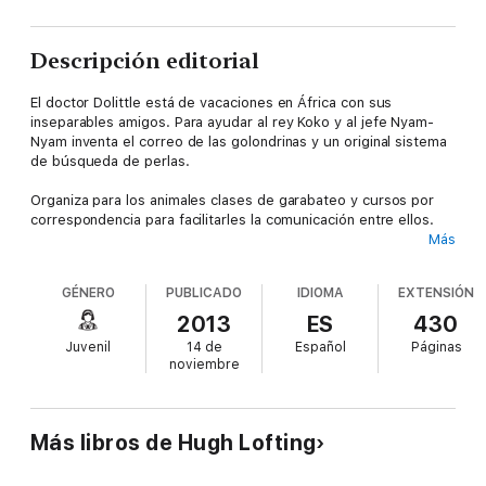
Descripción editorial
El doctor Dolittle está de vacaciones en África con sus
inseparables amigos. Para ayudar al rey Koko y al jefe Nyam-
Nyam inventa el correo de las golondrinas y un original sistema
de búsqueda de perlas.
Organiza para los animales clases de garabateo y cursos por
correspondencia para facilitarles la comunicación entre ellos.
Más
También se enfrentará a las temibles amazonas y al emir de
Elebubu viviendo emocionantes y arriesgadas aventuras de las
GÉNERO
PUBLICADO
IDIOMA
EXTENSIÓN
que siempre los animales le ayudarán a salir airoso.
2013
ES
430
Juvenil
14 de
Español
Páginas
noviembre
Más libros de Hugh Lofting