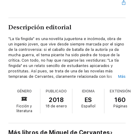
Descripción editorial
"La tía fingida" es una novelita juguetona e incómoda, obra de
un ingenio joven, que vive desde siempre marcada por el signo
de la controversia: si el caballo de batalla de la autoría ya da
mucha guerra, el tema picante ha sido piedra de toque de la
crítica. Con todo, no hay que rasgarse las vestiduras: "La tía
fingida" es un relato sencillo de estudiantes apicarados y
prostitutas. Así pues, se trata de una de las novelas más
tempranas de Cervantes, claramente relacionada con los
Más
relatos breves del primer "Quijote" y las "Novelas ejemplares".
Esta edición ofrece las dos versiones de la novela: la redacción
GÉNERO
PUBLICADO
IDIOMA
EXTENSIÓN
de Porras de la Cámara, seguida de la Colombina. De esta
forma puede apreciarse el abanico de pasajes suprimidos
2018
ES
160
durante el proceso de reescritura, sus transformaciones e
Ficción y
18 de enero
Español
Páginas
implicaciones.
literatura
Más libros de Miguel de Cervantes