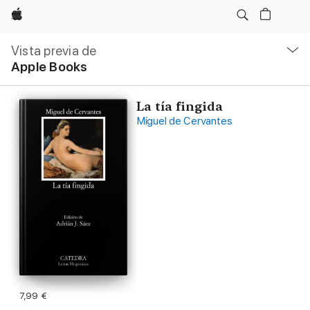
Apple
Navegación
local
Vista previa de
-
Apple Books
Abrir
menú
La tía fingida
Miguel de Cervantes
7,99 €