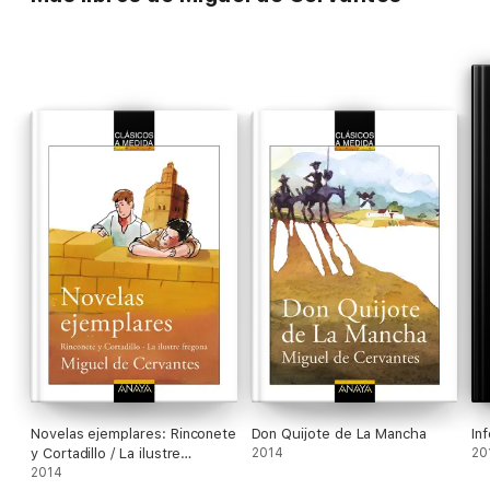
Novelas ejemplares: Rinconete
Don Quijote de La Mancha
In
y Cortadillo / La ilustre
2014
20
fregona
2014