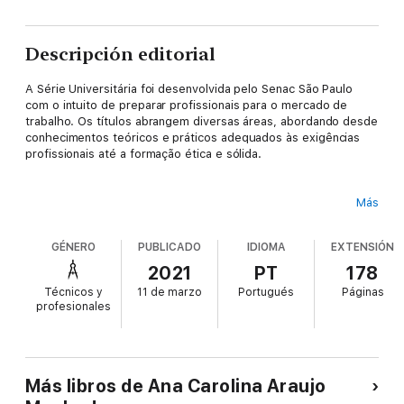
Descripción editorial
A Série Universitária foi desenvolvida pelo Senac São Paulo
com o intuito de preparar profissionais para o mercado de
trabalho. Os títulos abrangem diversas áreas, abordando desde
conhecimentos teóricos e práticos adequados às exigências
profissionais até a formação ética e sólida.
Más
Liderança transformacional, ética, informação e governança em
saúde proporciona desenvolver um olhar multidimensional e
GÉNERO
PUBLICADO
IDIOMA
EXTENSIÓN
ampliado do líder na área da saúde, com exercício contínuo de
múltiplas competências necessárias em um cenário tão
2021
PT
178
competitivo, apresentando conceitos de governança e de
Técnicos y
11 de marzo
Portugués
Páginas
gestão, com abordagens em diferentes modelos de liderança,
profesionales
para o alcance da melhor performance da equipe
multiprofissional. Entre os temas abordados, estão governança
corporativa, gestão da informação, ética e compliance nas
organizações de saúde. O livro trata ainda da governança clínica
e do planejamento estratégico direcionados para a busca de
Más libros de Ana Carolina Araujo
serviços de excelência com entrega de assistência