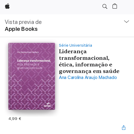
Apple
Navegación
local
Vista previa de
-
Apple Books
Abrir
menú
Série Universitária
Liderança
transformacional,
ética, informação e
governança em saúde
Ana Carolina Araujo Machado
4,99 €