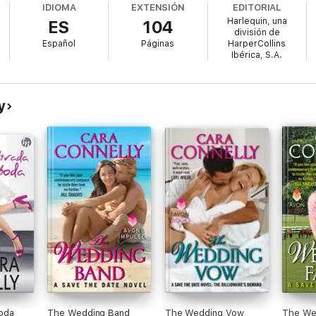
IDIOMA
EXTENSIÓN
EDITORIAL
Harlequin, una
ES
104
división de
Español
Páginas
HarperCollins
Ibérica, S.A.
y
boda
The Wedding Band
The Wedding Vow
The We