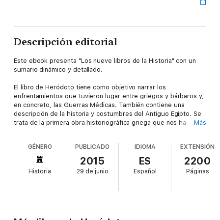
Descripción editorial
Este ebook presenta "Los nueve libros de la Historia" con un
sumario dinámico y detallado.
El libro de Heródoto tiene como objetivo narrar los
enfrentamientos que tuvieron lugar entre griegos y bárbaros y,
en concreto, las Guerras Médicas. También contiene una
descripción de la historia y costumbres del Antiguo Egipto. Se
trata de la primera obra historiográfica griega que nos ha
Más
llegado íntegra y está dividida en nueve libros, cada uno de
ellos dedicado a una musa.
GÉNERO
PUBLICADO
IDIOMA
EXTENSIÓN
Historiador y géografo griego, Heródoto de Halicarnaso está
2015
ES
2200
considerado como el Padre de la Historiografía, debido sobre
Historia
29 de junio
Español
Páginas
todo al análisis y descripción del mundo que realizó en su obra
Los nueve libros de la historia (444 a.C), fuente clave para los
historiadores posteriores e innovadora por estar escrita en
prosa y no versificada como era habitual.