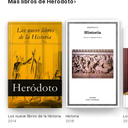
Más libros de Heródoto
Los nueve libros de la Historia
Historia
Lo
2014
2018
20