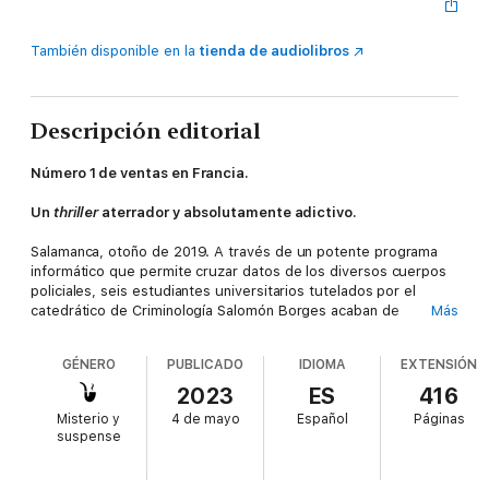
También disponible en la
tienda de audiolibros
Descripción editorial
Número 1 de ventas en Francia.
Un
thriller
aterrador y absolutamente adictivo.
Salamanca, otoño de 2019. A través de un potente programa
informático que permite cruzar datos de los diversos cuerpos
policiales, seis estudiantes universitarios tutelados por el
catedrático de Criminología Salomón Borges acaban de
Más
descubrir la existencia de un misterioso homicida, oculto
durante tres décadas, cuyo
modus operandi
consiste en
GÉNERO
PUBLICADO
IDIOMA
EXTENSIÓN
escenificar composiciones renacentistas encolando los cuerpos
de sus víctimas.
2023
ES
416
Misterio y
4 de mayo
Español
Páginas
Al mismo tiempo, la joven teniente Lucía Guerrero, miembro de
suspense
la elitista Unidad Central Operativa de la Guardia Civil, acaba de
descubrir a su compañero crucificado y encolado en una colina
de las afueras de Madrid. Un crimen inusitado y atroz que la