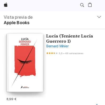
Apple
Navegación
local
Vista previa de
-
Apple Books
Abrir
menú
Lucía (Teniente Lucía
Guerrero 1)
Bernard Minier
3,5
•
49 valoraciones
8,99 €