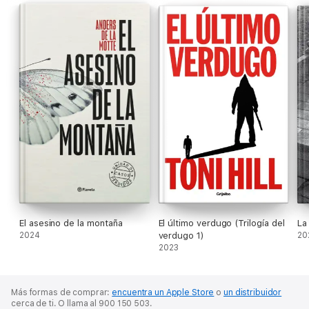
El asesino de la montaña
El último verdugo (Trilogía del
La
2024
verdugo 1)
20
2023
Más formas de comprar:
encuentra un Apple Store
o
un distribuidor
cerca de ti.
O llama al 900 150 503.