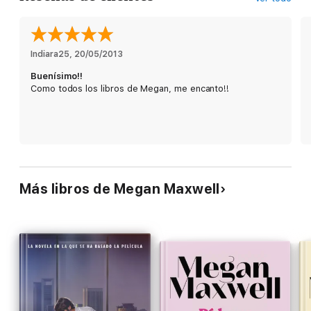
Opiniones de los lectores sobre
Niyomismalosé:
«Me encanta esta escritora. Ningún libro me ha
decepcionado», Davinia.
Indiara25
, 
20/05/2013
Buenísimo!!
«Si os gusta Megan, ya podéis empezar con esta preciosa
Como todos los libros de Megan, me encanto!!
historia que nos hace ver que en el amor la edad no cuenta»,
Silvia Ferrer.
«Desenfadada, fresca y divertida», Saba.
«Excelente historia de amor. Megan Maxwell siempre nos
regala en sus libros alguna frase de superación y sabiduría»,
Eric Leach.
Más libros de Megan Maxwell