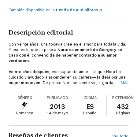
También disponible en la
tienda de audiolibros
Descripción editorial
Con veinte años, una todavía cree en el amor para toda la vida.
Y eso es lo que le pasó a
Nora: se enamoró de Giorgio y se
casó con él convencida de haber encontrado a su amor
verdadero
.
Veinte años después
, ese supuesto amor —al que Nora ha
cuidado y ayudado a ascender en su carrera—
la deja por una
mujer más joven
. De pronto Nora se siente vieja, gorda,
Más
desfasada y, encima, está sin trabajo.
GÉNERO
PUBLICADO
IDIOMA
EXTENSIÓN
Gracias a su mejor amiga, que es la positividad en persona,
Nora empieza a tomar las riendas de su vida y se da cuenta
2013
ES
432
de que, a pesar del abandono de Giorgio, ¡sigue viva!
Romance
14 de mayo
Español
Páginas
El destino, ese gran caprichoso que a veces nos amarga o nos
endulza la vida, le tiene guardadas muchas sorpresas. ¿Te
animas a descubrirlas?
Reseñas de clientes
Ver todo