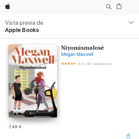
Apple
Navegación
local
Vista previa de
-
Apple Books
Abrir
menú
Niyomismalosé
Megan Maxwell
4,3
•
147 valoraciones
7,49 €