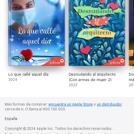
Lo que callé aquel día
Desnudando al arquitecto
Do
2024
(Con armas de mujer 2)
má
2022
20
Más formas de comprar:
encuentra un Apple Store
o
un distribuidor
cerca de ti.
O llama al 900 150 503.
España
Copyright © 2024 Apple Inc. Todos los derechos reservados.