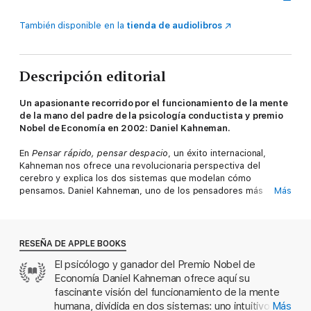
También disponible en la
tienda de audiolibros
Descripción editorial
Un apasionante recorrido por el funcionamiento de la mente
de la mano del padre de la psicología conductista y premio
Nobel de Economía en 2002: Daniel Kahneman.
En
Pensar rápido, pensar despacio
, un éxito internacional,
Kahneman nos ofrece una revolucionaria perspectiva del
cerebro y explica los dos sistemas que modelan cómo
pensamos. Daniel Kahneman, uno de los pensadores más
Más
importantes del mundo, recibió el premio Nobel de Economía
por su trabajo pionero en psicología sobre el modelo racional
de la toma de decisiones. Sus ideas han tenido un profundo
impacto en campos tan diversos como la economía, la medicina
RESEÑA DE APPLE BOOKS
o la política, pero hasta ahora no había reunido la obra de su
El psicólogo y ganador del Premio Nobel de
vida en un libro.
Economía Daniel Kahneman ofrece aquí su
En este libro Kahneman expone la extraordinaria capacidad (y
fascinante visión del funcionamiento de la mente
también los errores y los sesgos) del pensamiento rápido, y
humana, dividida en dos sistemas: uno intuitivo y
Más