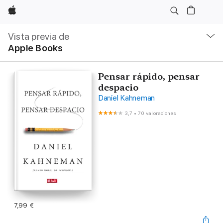
Apple
Navegación
local
Vista previa de
-
Apple Books
Abrir
menú
Pensar rápido, pensar
despacio
Daniel Kahneman
3,7
•
70 valoraciones
7,99 €