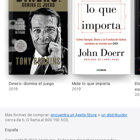
Dinero: domina el juego
Mide lo que importa
El
2018
2019
es
20
Más formas de comprar:
encuentra un Apple Store
o
un distribuidor
cerca de ti.
O llama al 900 150 503.
España