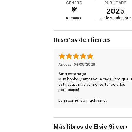
GÉNERO
PUBLICADO
2025
Es difícil confiar en este hombre..., pero aú
Romance
11 de septiembre
Más que difícil, es imposible, porque Theo 
defensas.
Mientras tomamos una copa en un bar del p
Reseñas de clientes
vida.
Y luego le pido que olvide lo que ha ocurri
Se suponía que iba a ser una historia de un
Ariuuss
, 
04/08/2026
Un secreto.
Amo esta saga
Muy bonito y emotivo, a cada libro que l
Pero, por culpa de una consecuencia inespe
esta saga, más cariño les tengo a los
personajes!
Lo recomiendo muchísimo.
Más libros de Elsie Silver