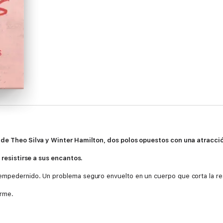
a de Theo Silva y Winter Hamilton, dos polos opuestos con una atracci
s resistirse a sus encantos.
empedernido. Un problema seguro envuelto en un cuerpo que corta la res
arme.
un matrimonio tóxico y me he prometido que me mantendré alejada de lo
na generosa ración de desamor.