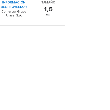
INFORMACIÓN
TAMAÑO
DEL PROVEEDOR
1,5
Comercial Grupo
MB
Anaya, S.A.
e mi gélida coraza y pulveriza todas mis
con él la noche más ardiente de toda mi