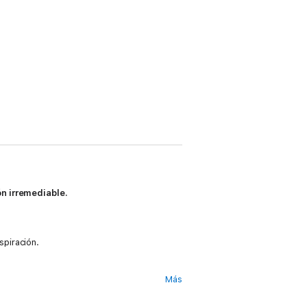
ón irremediable.
piración.
Más
s hombres, así que lo único que veo cuando