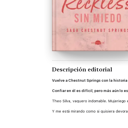
Descripción editorial
Vuelve a Chestnut Springs con la histori
Confiar en él es difícil, pero más aún lo e
Theo Silva, vaquero indomable. Mujeriego 
Y me está mirando como si quisiera devor
Pero por fin estoy a punto de escapar de 
lo miro es una tentación servida junto a u