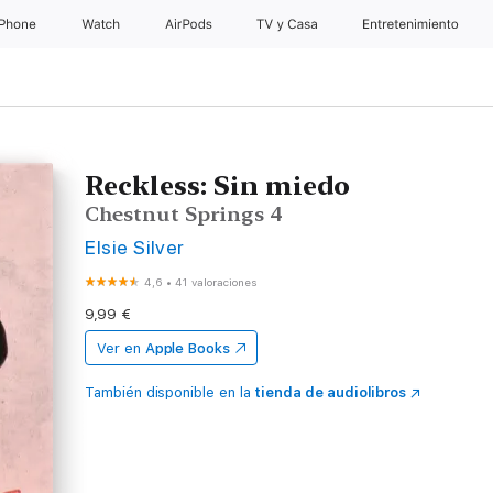
iPhone
Watch
AirPods
TV y Casa
Entretenimiento
Reckless: Sin miedo
Chestnut Springs 4
Elsie Silver
4,6
•
41 valoraciones
9,99 €
Ver en
Apple Books
También disponible en la
tienda de audiolibros