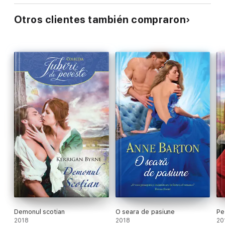
Otros clientes también compraron
Demonul scotian
O seara de pasiune
Pe
2018
2018
20