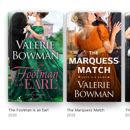
Danielle?
„O escapadă romantică minunată, cu eroi de care nu mai vrei să
te desparți!” Kirkus Reviews
The Footman is an Earl
The Marquess Match
Th
2020
2025
20