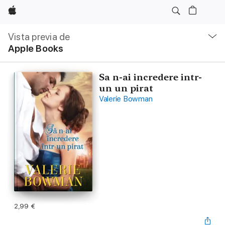
Apple
Navegación
local
Vista previa de
-
Apple Books
Abrir
menú
Sa n-ai incredere intr-
un un pirat
Valerie Bowman
2,99 €