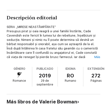
Descripción editorial
SERIA „MIRESE NEASTÂMPĂRATE”
Presupus pirat și oaia neagră a unei familiii înstărite, Cade
Cavendish este fericit în lumea lui de rebeliune, înșelăciuni și
seducție. Nimeni și nimic nu îl poate determina să devină un
bărbat responsabil și onorabil, așa cum se așteaptă de la el.
Însă după întâlnirea în casa fratelui său geamăn cu o cameristă
încântătoare care îl confundă cu angajatorul ei, Cade constată
că viața de renegat își pierde brusc farmecul. Iar dacă
Más
încurcăturile privind identitatea pot fi repede lămurite, cele
sentimentale sunt mult mai greu de descâlcit....
GÉNERO
PUBLICADO
IDIOMA
EXTENSIÓN
Mademoiselle Danielle LaCrosse constată cu stupoare că
gentlemanul chipeș, întruchipare a păcatului însuși, nu este
2019
RO
272
vicontele care o angajase, ci infamul său frate. Danielle, cândva
Romance
29 de
Rumano
Páginas
moștenitoarea unei familii înstărite, rămasă orfană și fără nici un
septiembre
ban, are la rândul ei o mulțime de secrete. Poate că atrăgătorul
rebel se pricepe să îi scoată la suprafață cele mai ascunse
dorințe, dar când se îmbarcă amândoi într-o aventură împotriva
unui dușman comun din trecutul lor, va reuși Cade să obțină ce
Más libros de Valerie Bowman
își dorește cel mai mult – să câștige încrederea și inima lui