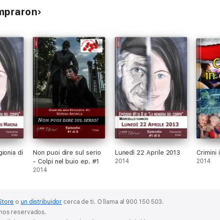
ompraron
ionia di
Non puoi dire sul serio
Lunedì 22 Aprile 2013
Crimini 
- Colpi nel buio ep. #1
2014
2014
2014
Store
o
un distribuidor
cerca de ti.
O llama al 900 150 503.
chos reservados.