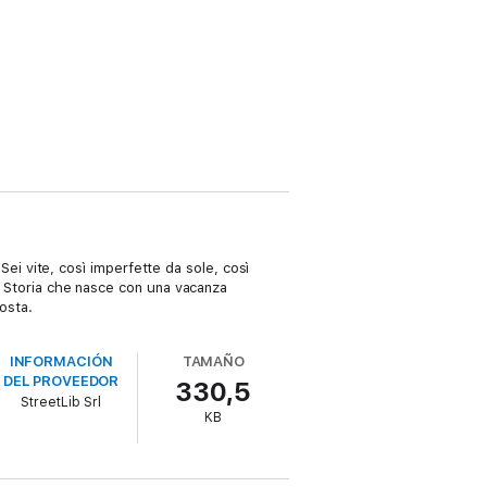
 Sei vite, così imperfette da sole, così
e. Storia che nasce con una vacanza
osta.
INFORMACIÓN
TAMAÑO
DEL PROVEEDOR
330,5
StreetLib Srl
KB