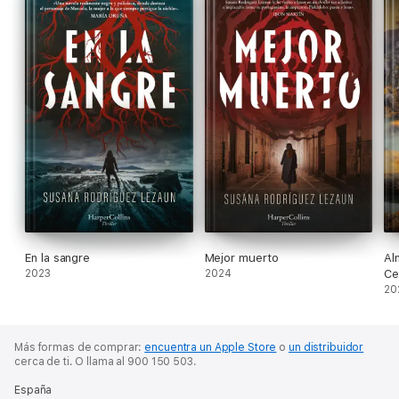
En la sangre
Mejor muerto
Al
2023
2024
Ce
20
Más formas de comprar:
encuentra un Apple Store
o
un distribuidor
cerca de ti.
O llama al 900 150 503.
España