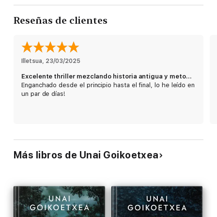
desenlace inevitable en el que el atormentado pasado del
inspector, marcado por las pérdidas personales, retorna con
Reseñas de clientes
fuerza.
Haciendo gala de un estilo soberbio, ágil, rápido y con grandes
dosis de pulsión emocional, Unai Goikoetxea debuta en ficción
con
Solsticio de invierno
, un thriller de impacto lleno de
Illetsua
, 
23/03/2025
referencias a Pierre Lemaitre, Dolores Redondo o Carmen Mola.
Historia, amor, odio y esoterismo convergen en un final
Excelente thriller mezclando historia antigua y metodología moderna de la policía
sorprendente.
Enganchado desde el principio hasta el final, lo he leído en
un par de días!
Más libros de Unai Goikoetxea