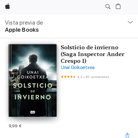
Apple
Navegación
local
Vista previa de
-
Apple Books
Abrir
menú
Solsticio de invierno
(Saga Inspector Ander
Crespo 1)
Unai Goikoetxea
4,3
•
82 valoraciones
9,99 €