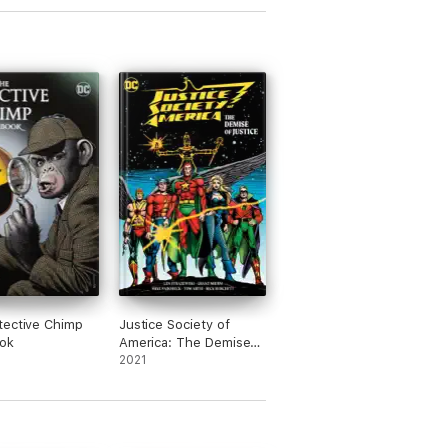
tective Chimp
Justice Society of
ok
America: The Demise
of Justice
2021