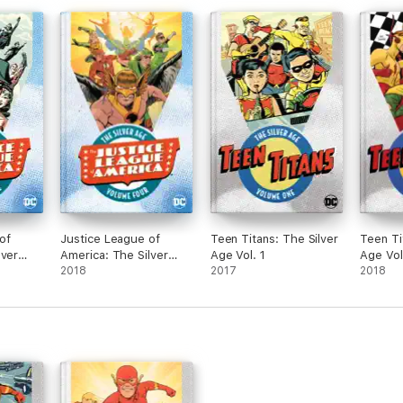
of
Justice League of
Teen Titans: The Silver
Teen Ti
lver
America: The Silver
Age Vol. 1
Age Vol
Age Vol. 4
2018
2017
2018