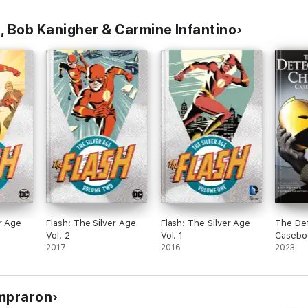
, Bob Kanigher & Carmine Infantino
er Age
Flash: The Silver Age
Flash: The Silver Age
The De
Vol. 2
Vol. 1
Casebo
2017
2016
2023
ompraron