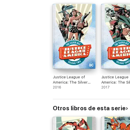
Justice League of
Justice League 
America: The Silver
America: The Si
Age Vol. 2
2016
Age Vol. 3
2017
Otros libros de esta serie