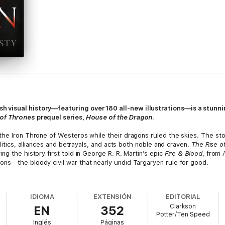
sh visual history—featuring over 180 all-new illustrations—is a stunn
of Thrones
prequel series,
House of the Dragon
.
the Iron Throne of Westeros while their dragons ruled the skies. The stor
olitics, alliances and betrayals, and acts both noble and craven.
The Rise o
ng the history first told in George R. R. Martin’s epic
Fire & Blood
, from
ns—the bloody civil war that nearly undid Targaryen rule for good.
s—and their dragons—come vividly to life in this deluxe reference book. 
 the Targaryens in the HBO series
House of the Dragon
,
The Rise of the
IDIOMA
EXTENSIÓN
EDITORIAL
t powerful family in Westeros.
Clarkson
EN
352
Potter/Ten Speed
Inglés
Páginas