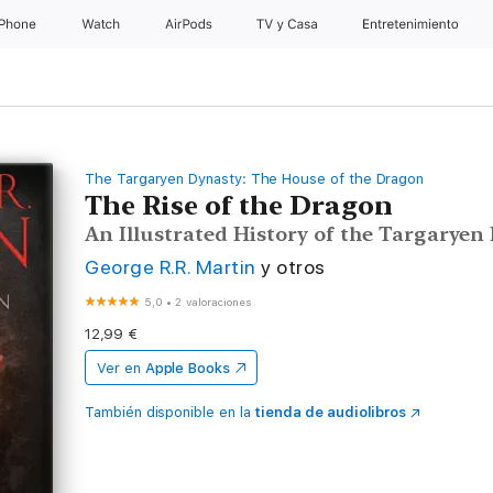
iPhone
Watch
AirPods
TV y Casa
Entretenimiento
The Targaryen Dynasty: The House of the Dragon
The Rise of the Dragon
An Illustrated History of the Targarye
George R.R. Martin
y otros
5,0
•
2 valoraciones
12,99 €
Ver en
Apple Books
También disponible en la
tienda de audiolibros