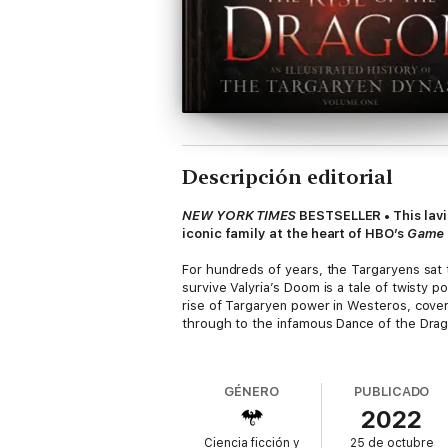
Descripción editorial
NEW YORK TIMES
BESTSELLER • This lavi
iconic family at the heart of HBO’s
Game 
For hundreds of years, the Targaryens sat 
survive Valyria’s Doom is a tale of twisty p
rise of Targaryen power in Westeros, coveri
through to the infamous Dance of the Drago
Packed with all-new artwork, the Targaryen
Westeros, as well as those who first meet
GÉNERO
PUBLICADO
anyone looking to learn more about the mos
2022
Ciencia ficción y
25 de octubre