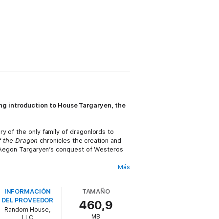
ing introduction to House Targaryen, the
y of the only family of dragonlords to
f the Dragon
chronicles the creation and
 Aegon Targaryen’s conquest of Westeros
Más
Perfect for fans steeped in the lore of
 Dragon
provides a must-have overview for
INFORMACIÓN
TAMAÑO
DEL PROVEEDOR
460,9
Random House,
MB
LLC