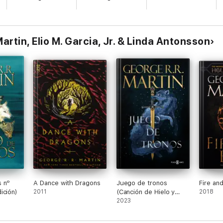
artin, Elio M. Garcia, Jr. & Linda Antonsson
 nº
A Dance with Dragons
Juego de tronos
Fire an
ición)
2011
(Canción de Hielo y
2018
Fuego 1)
2023