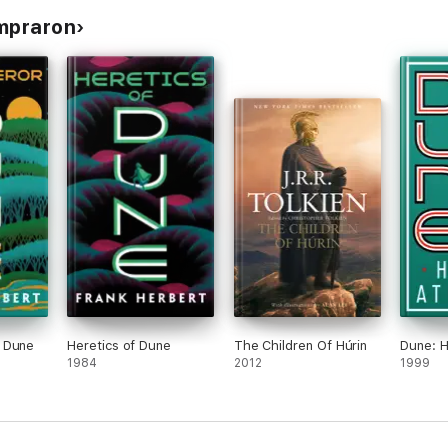
ompraron
 Dune
Heretics of Dune
The Children Of Húrin
Dune: H
1984
2012
1999