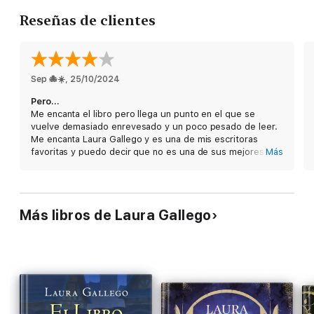
La opinión de los lectores:
Reseñas de clientes
«Una historia que me ha encantado, por tomar todos los
elementos de fantasía clásica y formar con ellos una historia
original, desarrollada y con giros imprevistos. Laura rara vez me
decepciona.»
Sep 🐙☀️
, 
25/10/2024
Blog
Lost World Paradise
Pero...
Me encanta el libro pero llega un punto en el que se
«El personaje de Camelia es fascinante. Ren es tan carismático
vuelve demasiado enrevesado y un poco pesado de leer.
que se ha convertido en mi personaje favorito de la autora.»
Me encanta Laura Gallego y es una de mis escritoras
favoritas y puedo decir que no es una de sus mejores
Más
Guillermo Jiménez a través de
Goodreads
obras pero sin embargo le pongo un 4/5 porque el libro
sigue siendo bastante bueno😁
«Este libro se ha vuelto uno de mis favoritos, lo tiene todo. No
puedo soltarlo.»
Más libros de Laura Gallego
Areli Ramos en Facebook
«Laura Gallego se ha superado.»
Nube de Palabras en Youtube
«Impactante y emocionante.»