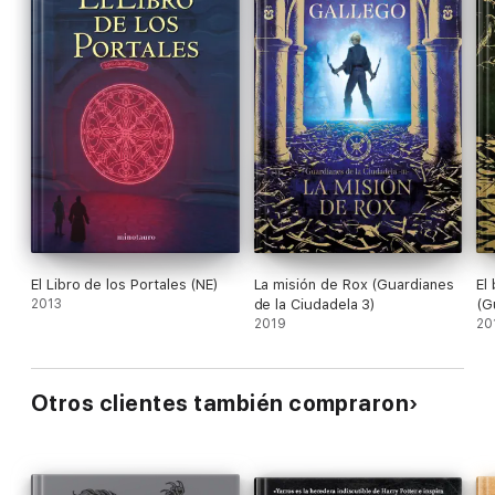
Lily Bell en Facebook
«Sinceramente increíble.»
@LostVause a través de Twitter
«Laura Gallego nunca me decepciona.»
Patricia Bejarano a través de
Goodreads
«Te obliga a leer hasta el final.»
Aron10 en foros LG
El Libro de los Portales (NE)
La misión de Rox (Guardianes
El
2013
de la Ciudadela 3)
(G
2019
20
Otros clientes también compraron