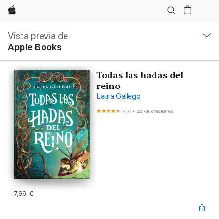
Apple
Navegación
local
Vista previa de
-
Apple Books
Abrir
menú
Todas las hadas del
reino
Laura Gallego
4,4
•
22 valoraciones
7,99 €