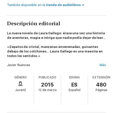
También disponible en la
tienda de audiolibros
Descripción editorial
La nueva novela de Laura Gallego: érase una vez una historia
de aventuras, magia e intriga que nadie podía dejar de leer...
«Zapatos de cristal, manzanas envenenadas, guisantes
debajo de los colchones... Laura Gallego es una maestra en
todos los sentidos.»
Javier Ruescas
Más
Camelia es un hada madrina que lleva trescientos años
GÉNERO
PUBLICADO
IDIOMA
EXTENSIÓN
ayudando con gran eficacia a jóvenes doncellas y a aspirantes a
héroe para que alcancen sus propios finales felices. Su magia y
2015
ES
480
su ingenio nunca le han fallado, pero todo empieza a
Juvenil
12 de marzo
Español
Páginas
complicarse cuando le encomiendan a Simón, un mozo de
cuadra que necesita su ayuda desesperadamente. Camelia ha
solucionado casos más difíciles; pero, por algún motivo, con
Simón las cosas comienzan a torcerse de forma inexplicable...