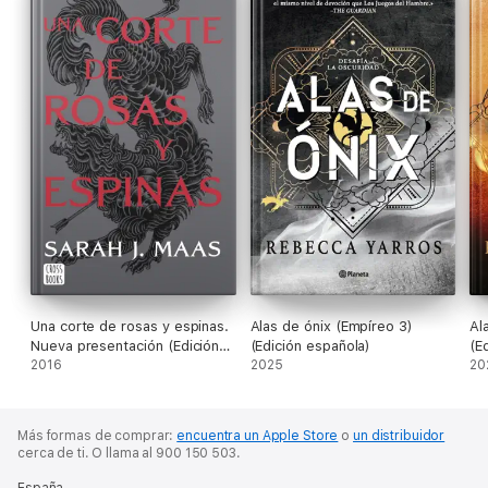
Una corte de rosas y espinas.
Alas de ónix (Empíreo 3)
Al
Nueva presentación (Edición
(Edición española)
(E
española)
2016
2025
20
Más formas de comprar:
encuentra un Apple Store
o
un distribuidor
cerca de ti.
O llama al 900 150 503.