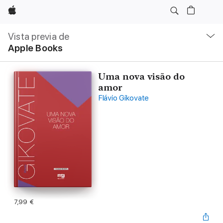
Apple
Navegación
local
Vista previa de
-
Apple Books
Abrir
menú
Uma nova visão do
amor
Flávio Gikovate
7,99 €